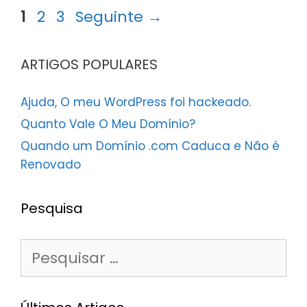
Página
Página
Página
1
2
3
Seguinte
→
ARTIGOS POPULARES
Ajuda, O meu WordPress foi hackeado.
Quanto Vale O Meu Domínio?
Quando um Domínio .com Caduca e Não é
Renovado
Pesquisa
Pesquisar
por: