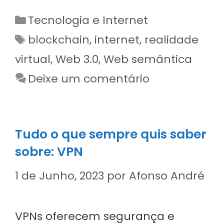
Categorias
Tecnologia e Internet
Etiquetas
blockchain
,
internet
,
realidade
virtual
,
Web 3.0
,
Web semântica
Deixe um comentário
Tudo o que sempre quis saber
sobre: VPN
1 de Junho, 2023
por
Afonso André
VPNs oferecem segurança e