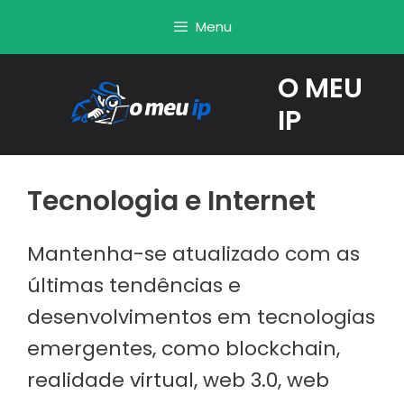
Saltar
Menu
para
o
O MEU
conteúdo
IP
Tecnologia e Internet
Mantenha-se atualizado com as
últimas tendências e
desenvolvimentos em tecnologias
emergentes, como blockchain,
realidade virtual, web 3.0, web