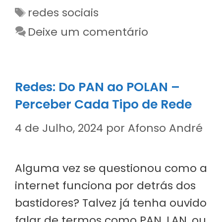
Etiquetas
redes sociais
Deixe um comentário
Redes: Do PAN ao POLAN –
Perceber Cada Tipo de Rede
4 de Julho, 2024
por
Afonso André
Alguma vez se questionou como a
internet funciona por detrás dos
bastidores? Talvez já tenha ouvido
falar de termos como PAN, LAN, ou