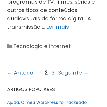
programas de TV, filmes, séries e
outros tipos de conteúdos
audiovisuais de forma digital. A
transmissão …
Ler mais
Categorias
Tecnologia e Internet
Página
Página
Página
←
Anterior
1
2
3
Seguinte
→
ARTIGOS POPULARES
Ajuda, O meu WordPress foi hackeado.