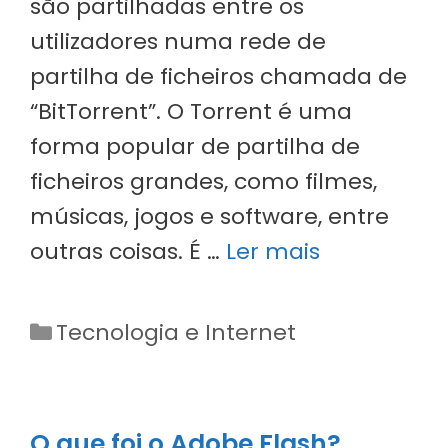
são partilhadas entre os
utilizadores numa rede de
partilha de ficheiros chamada de
“BitTorrent”. O Torrent é uma
forma popular de partilha de
ficheiros grandes, como filmes,
músicas, jogos e software, entre
outras coisas. É …
Ler mais
Categorias
Tecnologia e Internet
O que foi o
Adobe Flash
?