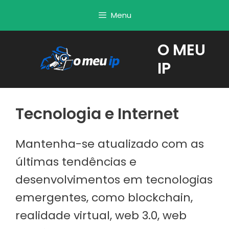
Saltar
Menu
para
o
O MEU
conteúdo
IP
Tecnologia e Internet
Mantenha-se atualizado com as
últimas tendências e
desenvolvimentos em tecnologias
emergentes, como blockchain,
realidade virtual, web 3.0, web