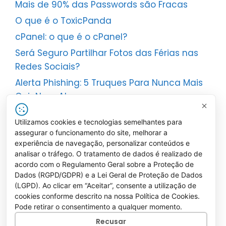
Mais de 90% das Passwords são Fracas
O que é o ToxicPanda
cPanel: o que é o cPanel?
Será Seguro Partilhar Fotos das Férias nas
Redes Sociais?
Alerta Phishing: 5 Truques Para Nunca Mais
Cair Num Ataque
Redes: Do PAN ao POLAN – Perceber Cada
Utilizamos cookies e tecnologias semelhantes para
Tipo de Rede
assegurar o funcionamento do site, melhorar a
experiência de navegação, personalizar conteúdos e
analisar o tráfego. O tratamento de dados é realizado de
acordo com o Regulamento Geral sobre a Proteção de
Dados (RGPD/GDPR) e a Lei Geral de Proteção de Dados
Política de Privacidade
|
Política e Regras
(LGPD). Ao clicar em “Aceitar”, consente a utilização de
para Comentários
cookies conforme descrito na nossa Política de Cookies.
Pode retirar o consentimento a qualquer momento.
Recusar