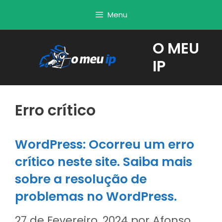
Saltar
Menu
para
o
O MEU
conteúdo
IP
Erro crítico
WordPress: Ocorreu um erro
crítico neste site. Saiba mais
sobre a resolução de
problemas no WordPress.
27 de Fevereiro, 2024
por
Afonso