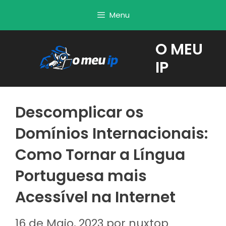
Saltar
Menu
para
o
O MEU
conteúdo
IP
Descomplicar os
Domínios Internacionais:
Como Tornar a Língua
Portuguesa mais
Acessível na Internet
16 de Maio, 2023
por
nuxtop