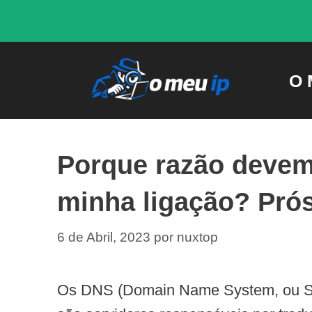
Saltar
para
o
O 
conteúdo
Porque razão deve
minha ligação?
Prós
6 de Abril, 2023
por
nuxtop
Os DNS (Domain Name System, ou Si