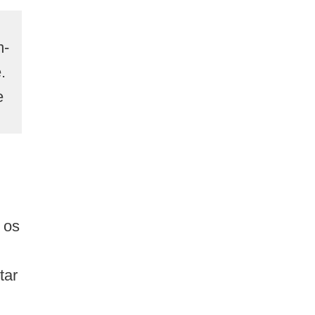
m-
.
e
 os
tar