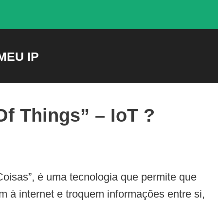
MEU IP
 Of Things” –
IoT
?
 Coisas”, é uma tecnologia que permite que
m à internet e troquem informações entre si,